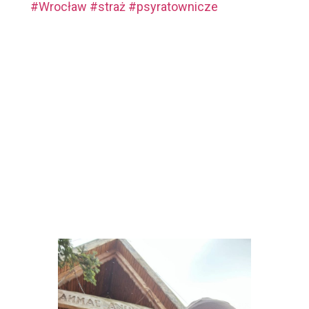
#Wrocław
#straż
#psyratownicze