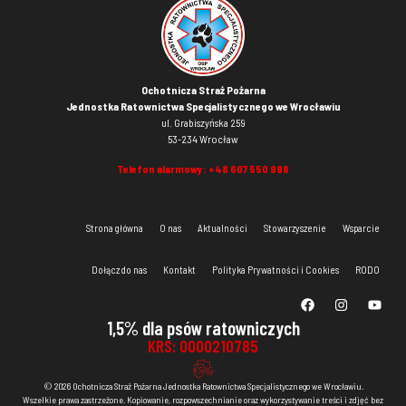
Ochotnicza Straż Pożarna
Jednostka Ratownictwa Specjalistycznego we Wrocławiu
ul. Grabiszyńska 259
53-234 Wrocław
Telefon alarmowy:
+48 607 550 998
Strona główna
O nas
Aktualności
Stowarzyszenie
Wsparcie
Dołącz do nas
Kontakt
Polityka Prywatności i Cookies
RODO
1,5% dla psów ratowniczych
KRS: 0000210785
© 2026 Ochotnicza Straż Pożarna Jednostka Ratownictwa Specjalistycznego we Wrocławiu.
Wszelkie prawa zastrzeżone. Kopiowanie, rozpowszechnianie oraz wykorzystywanie treści i zdjęć bez