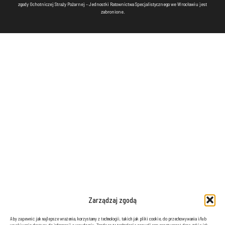
zgody Ochotniczej Straży Pożarnej – Jednostki Ratownictwa Specjalistycznego we Wrocławiu jest
zabronione.
Zarządzaj zgodą
Aby zapewnić jak najlepsze wrażenia, korzystamy z technologii, takich jak pliki cookie, do przechowywania i/lub