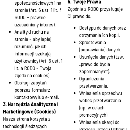
5. Twoje Prawa
społecznościowych i na
Zgodnie z RODO przysługuje
stronie (Art. 6 ust. 1 lit. f
Ci prawo do:
RODO – prawnie
uzasadniony interes).
Dostępu do danych oraz
Analityki ruchu na
otrzymania ich kopii.
stronie – aby lepiej
Sprostowania
rozumieć, jakich
(poprawiania) danych.
informacji szukają
Usunięcia danych (tzw.
użytkownicy (Art. 6 ust. 1
„prawo do bycia
lit. a RODO – Twoja
zapomnianym”).
zgoda na cookies).
Ograniczenia
Obsługi zapytań –
przetwarzania.
poprzez formularz
Wniesienia sprzeciwu
kontaktowy lub e-mail.
wobec przetwarzania
3. Narzędzia Analityczne i
(np. w celach
Marketingowe (Cookies)
promocyjnych).
Nasza strona korzysta z
Wniesienia skargi do
technologii śledzących
Prezesa Urzędu Ochrony