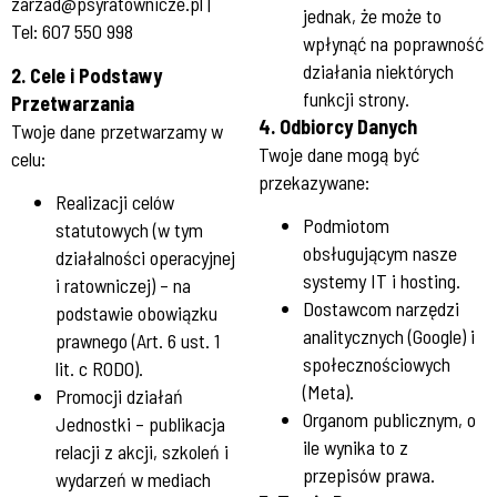
zarzad@psyratownicze.pl |
jednak, że może to
Tel: 607 550 998
wpłynąć na poprawność
działania niektórych
2. Cele i Podstawy
funkcji strony.
Przetwarzania
4. Odbiorcy Danych
Twoje dane przetwarzamy w
Twoje dane mogą być
celu:
przekazywane:
Realizacji celów
Podmiotom
statutowych (w tym
obsługującym nasze
działalności operacyjnej
systemy IT i hosting.
i ratowniczej) – na
Dostawcom narzędzi
podstawie obowiązku
analitycznych (Google) i
prawnego (Art. 6 ust. 1
społecznościowych
lit. c RODO).
(Meta).
Promocji działań
Organom publicznym, o
Jednostki – publikacja
ile wynika to z
relacji z akcji, szkoleń i
przepisów prawa.
wydarzeń w mediach