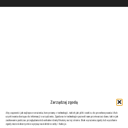
Zarządzaj zgodą
Aby zapewnić jak najlepsze wrażenia, korzystamy z technologii, takich jak pliki cookie, do przechowywania i/lub
uzyskiwania dostępu do informacji o urządzeniu. Zgoda na te technologie pozwoli nam przetwarzać dane, takie jak
zachowanie podczas przeglądania lub unikalne identyfikatory na tej stronie. Brak wyrażenia zgody lub wycofanie
zgody może niekorzystnie wpłynąć na niektóre cechy i funkcje.