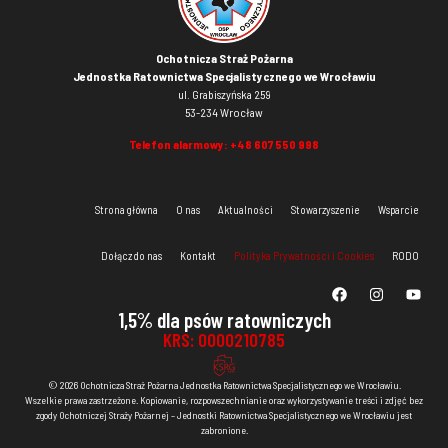
Ochotnicza Straż Pożarna
Jednostka Ratownictwa Specjalistycznego we Wrocławiu
ul. Grabiszyńska 259
53-234 Wrocław
Telefon alarmowy:
+48 607 550 998
Strona główna
O nas
Aktualności
Stowarzyszenie
Wsparcie
Dołącz do nas
Kontakt
Polityka Prywatności i Cookies
RODO
1,5% dla psów ratowniczych
KRS: 0000210785
© 2026 Ochotnicza Straż Pożarna Jednostka Ratownictwa Specjalistycznego we Wrocławiu.
Wszelkie prawa zastrzeżone. Kopiowanie, rozpowszechnianie oraz wykorzystywanie treści i zdjęć bez
zgody Ochotniczej Straży Pożarnej – Jednostki Ratownictwa Specjalistycznego we Wrocławiu jest
zabronione.