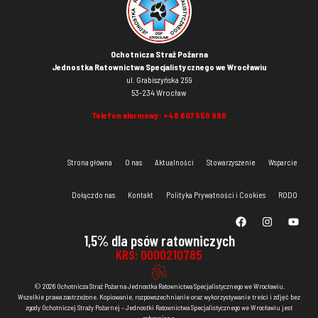
Ochotnicza Straż Pożarna
Jednostka Ratownictwa Specjalistycznego we Wrocławiu
ul. Grabiszyńska 259
53-234 Wrocław
Telefon alarmowy:
+48 607 550 998
Strona główna
O nas
Aktualności
Stowarzyszenie
Wsparcie
Dołącz do nas
Kontakt
Polityka Prywatności i Cookies
RODO
1,5% dla psów ratowniczych
KRS: 0000210785
© 2026 Ochotnicza Straż Pożarna Jednostka Ratownictwa Specjalistycznego we Wrocławiu.
Wszelkie prawa zastrzeżone. Kopiowanie, rozpowszechnianie oraz wykorzystywanie treści i zdjęć bez
zgody Ochotniczej Straży Pożarnej – Jednostki Ratownictwa Specjalistycznego we Wrocławiu jest
zabronione.