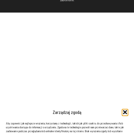
Zarządzaj zgodą
Aby zapewnić jak najlepsze wrażenia, korzystamy z technologii, takich jak pliki cookie, do przechowywania i/lub
uzyskiwania dostępu do informacji o urządzeniu. Zgoda na te technologie pozwoli nam przetwarzać dane, takie jak
zachowanie podczas przeglądania lub unikalne identyfikatory na tej stronie. Brak wyrażenia zgody lub wycofanie