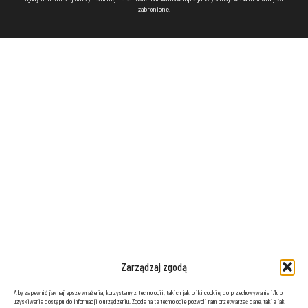
zabronione.
Zarządzaj zgodą
Aby zapewnić jak najlepsze wrażenia, korzystamy z technologii, takich jak pliki cookie, do przechowywania i/lub
uzyskiwania dostępu do informacji o urządzeniu. Zgoda na te technologie pozwoli nam przetwarzać dane, takie jak