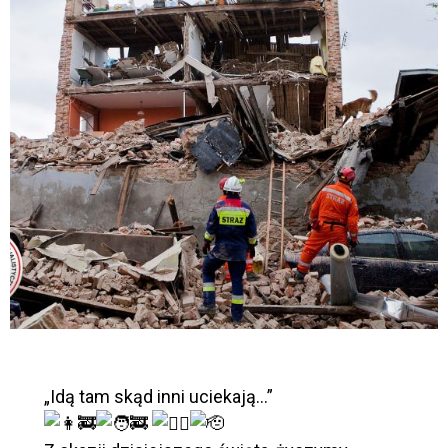
„Idą tam skąd inni uciekają…”