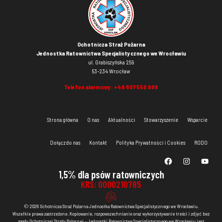
Ochotnicza Straż Pożarna
Jednostka Ratownictwa Specjalistycznego we Wrocławiu
ul. Grabiszyńska 259
53-234 Wrocław
Telefon alarmowy:
+48 607 550 998
Strona główna
O nas
Aktualności
Stowarzyszenie
Wsparcie
Dołącz do nas
Kontakt
Polityka Prywatności i Cookies
RODO
1,5% dla psów ratowniczych
KRS: 0000210785
© 2026 Ochotnicza Straż Pożarna Jednostka Ratownictwa Specjalistycznego we Wrocławiu.
Wszelkie prawa zastrzeżone. Kopiowanie, rozpowszechnianie oraz wykorzystywanie treści i zdjęć bez
zgody Ochotniczej Straży Pożarnej – Jednostki Ratownictwa Specjalistycznego we Wrocławiu jest