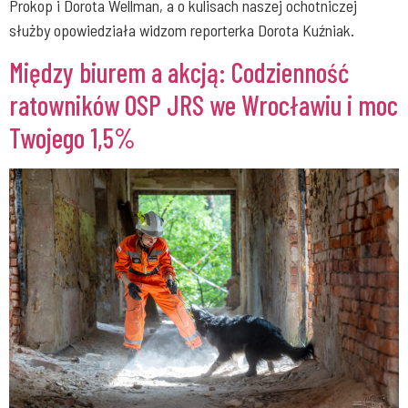
Prokop i Dorota Wellman, a o kulisach naszej ochotniczej
służby opowiedziała widzom reporterka Dorota Kuźniak.
Między biurem a akcją: Codzienność
ratowników OSP JRS we Wrocławiu i moc
Twojego 1,5%