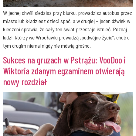
W jednej chwili siedzisz przy biurku, prowadzisz autobus przez
miasto lub kładziesz dzieci spać, a w drugiej – jeden dźwięk w
kieszeni sprawia, że cały ten świat przestaje istnieć. Poznaj
ludzi, którzy we Wrocławiu prowadzą „podwójne życie”, choć o
tym drugim niemal nigdy nie mówią głośno.
Sukces na gruzach w Pstrążu: VooDoo i
Wiktoria zdanym egzaminem otwierają
nowy rozdział