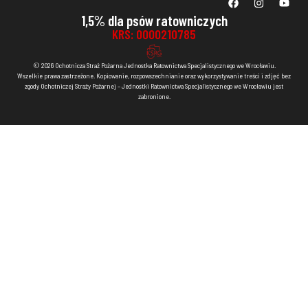
1,5% dla psów ratowniczych
KRS: 0000210785
© 2026 Ochotnicza Straż Pożarna Jednostka Ratownictwa Specjalistycznego we Wrocławiu.
Wszelkie prawa zastrzeżone. Kopiowanie, rozpowszechnianie oraz wykorzystywanie treści i zdjęć bez
zgody Ochotniczej Straży Pożarnej – Jednostki Ratownictwa Specjalistycznego we Wrocławiu jest
zabronione.