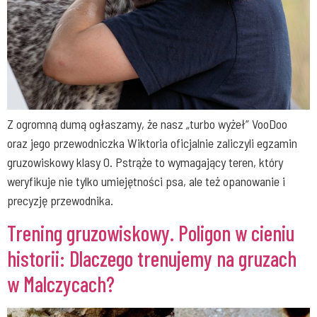
Z ogromną dumą ogłaszamy, że nasz „turbo wyżeł” VooDoo
oraz jego przewodniczka Wiktoria oficjalnie zaliczyli egzamin
gruzowiskowy klasy 0. Pstrąże to wymagający teren, który
weryfikuje nie tylko umiejętności psa, ale też opanowanie i
precyzję przewodnika.
Trening gruzowiskowy. Poligon w cieniu
historii: Dlaczego trenujemy na gruzach
w Malczycach?