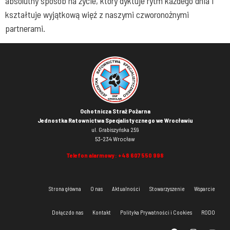
absolutny sposób na życie, który dyktuje rytm każdego dnia i
kształtuje wyjątkową więź z naszymi czworonożnymi
partnerami.
Ochotnicza Straż Pożarna
Jednostka Ratownictwa Specjalistycznego we Wrocławiu
ul. Grabiszyńska 259
53-234 Wrocław
Telefon alarmowy:
+48 607 550 998
Strona główna
O nas
Aktualności
Stowarzyszenie
Wsparcie
Dołącz do nas
Kontakt
Polityka Prywatności i Cookies
RODO