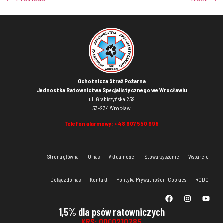
Ochotnicza Straż Pożarna
Jednostka Ratownictwa Specjalistycznego we Wrocławiu
ul. Grabiszyńska 259
53-234 Wrocław
Telefon alarmowy:
+48 607 550 998
Strona główna
O nas
Aktualności
Stowarzyszenie
Wsparcie
Dołącz do nas
Kontakt
Polityka Prywatności i Cookies
RODO
1,5% dla psów ratowniczych
KRS: 0000210785