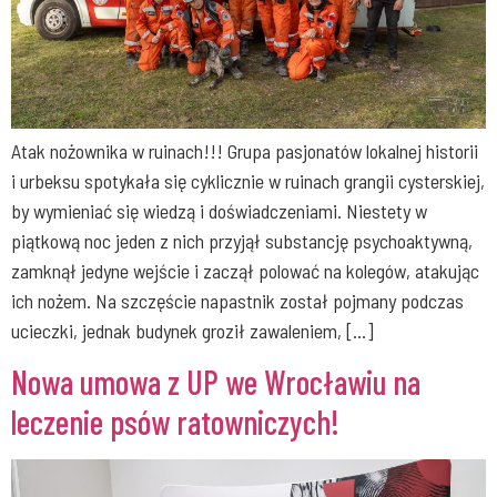
Atak nożownika w ruinach!!! Grupa pasjonatów lokalnej historii
i urbeksu spotykała się cyklicznie w ruinach grangii cysterskiej,
by wymieniać się wiedzą i doświadczeniami. Niestety w
piątkową noc jeden z nich przyjął substancję psychoaktywną,
zamknął jedyne wejście i zaczął polować na kolegów, atakując
ich nożem. Na szczęście napastnik został pojmany podczas
ucieczki, jednak budynek groził zawaleniem, […]
Nowa umowa z UP we Wrocławiu na
leczenie psów ratowniczych!