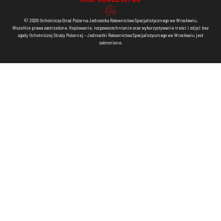
© 2026 Ochotnicza Straż Pożarna Jednostka Ratownictwa Specjalistycznego we Wrocławiu.
Wszelkie prawa zastrzeżone. Kopiowanie, rozpowszechnianie oraz wykorzystywanie treści i zdjęć bez
zgody Ochotniczej Straży Pożarnej – Jednostki Ratownictwa Specjalistycznego we Wrocławiu jest
zabronione.